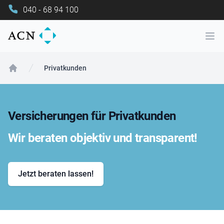
040 - 68 94 100
Ope
Privatkunden
Home
Versicherungen für Privatkunden
Wir beraten objektiv und transparent!
Jetzt beraten lassen!